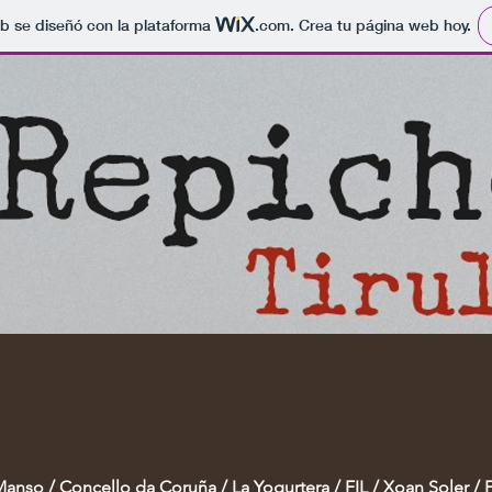
b se diseñó con la plataforma
.com
. Crea tu página web hoy.
Manso
/
Concello da Coruña
/
La Yogurtera
/
FIL
/ Xoan Soler / 