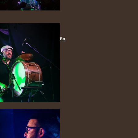
l Manso
/
Concello da Coruña